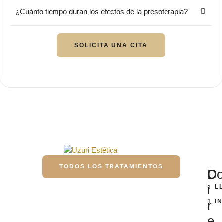
¿Cuánto tiempo duran los efectos de la presoterapia?
SOLICITA UNA CITA
TODOS LOS TRATAMIENTOS
D
Co
i
L
r
I
e