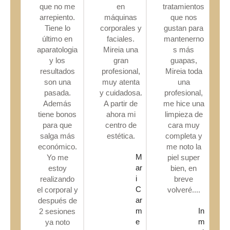
que no me
en
tratamientos
arrepiento.
máquinas
que nos
Tiene lo
corporales y
gustan para
último en
faciales.
mantenerno
aparatologia
Mireia una
s más
y los
gran
guapas,
resultados
profesional,
Mireia toda
son una
muy atenta
una
pasada.
y cuidadosa.
profesional,
Además
A partir de
me hice una
tiene bonos
ahora mi
limpieza de
para que
centro de
cara muy
salga más
estética.
completa y
económico.
me noto la
M
Yo me
piel super
ar
estoy
bien, en
i
realizando
breve
C
el corporal y
volveré....
ar
después de
m
In
2 sesiones
e
m
ya noto