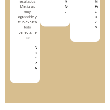
n
aj
resultados.
G
Pi
Mireia es
.
c
muy
a
agradable y
z
te lo explica
o
todo
perfectame
nte.
N
o
el
ia
A