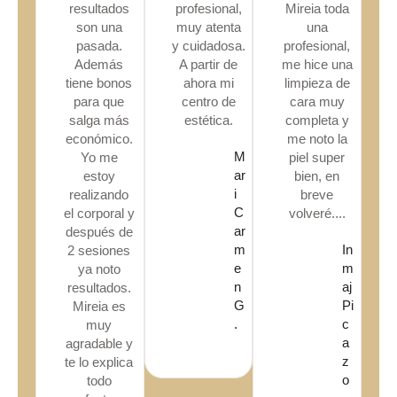
resultados
profesional,
Mireia toda
son una
muy atenta
una
pasada.
y cuidadosa.
profesional,
Además
A partir de
me hice una
tiene bonos
ahora mi
limpieza de
para que
centro de
cara muy
salga más
estética.
completa y
económico.
me noto la
M
Yo me
piel super
ar
estoy
bien, en
i
realizando
breve
C
el corporal y
volveré....
ar
después de
m
In
2 sesiones
e
m
ya noto
n
aj
resultados.
G
Pi
Mireia es
.
c
muy
a
agradable y
z
te lo explica
o
todo