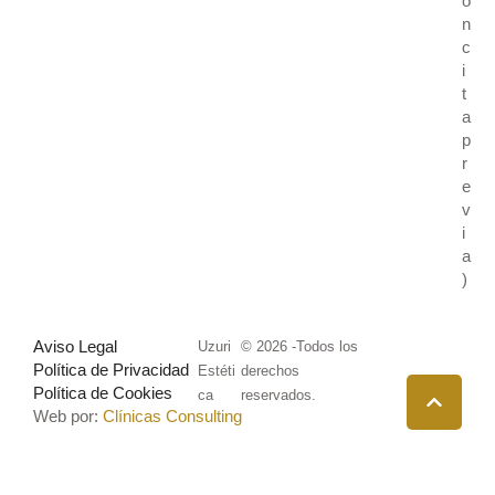
o
n
c
i
t
a
p
r
e
v
i
a
)
Aviso Legal
Uzuri
© 2026 -Todos los
Política de Privacidad
Estéti
derechos
Política de Cookies
ca
reservados.
Web por:
Clínicas Consulting