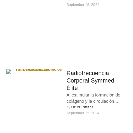
para una piel radiante. …
September 15, 2024
Radiofrecuencia
Corporal Symmed
Élite
Al estimular la formación de
colágeno y la circulación
sanguínea, la radiofrecuencia
by 
Uzuri Estética
permite mejorar notablemente
September 15, 2024
la flacidez, la …