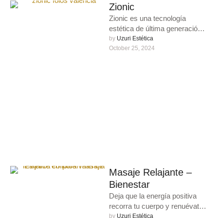
Zionic
Zionic es una tecnología
estética de última generación
diseñada para tratamientos de
by 
Uzuri Estética
remodelación corporal y
October 25, 2024
reafirmación de la …
Masaje Relajante –
Bienestar
Deja que la energía positiva
recorra tu cuerpo y renuévate
con nuestro masaje corporal
by 
Uzuri Estética