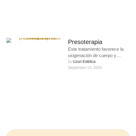
Presoterapia
Este tratamiento favorece la
oxigenación de cuerpo y
disminuye la tensión
by 
Uzuri Estética
sanguínea, a la vez que nutre
September 15, 2024
las …