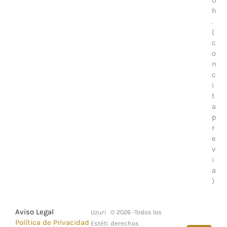
0
h
.
(
c
o
n
c
i
t
a
p
r
e
v
i
a
)
Aviso Legal
Uzuri
© 2026 -Todos los
Política de Privacidad
Estéti
derechos