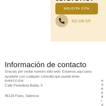
SOLICITA CITA
622 108 529
Información de contacto
Gracias por visitar nuestro sitio web. Estamos aquí para
ayudarte con cualquier consulta que pueda tener.
DIRECCIÓN
H
Calle Periodista Badia, 3
O
R
A
46134 Foios, Valencia
R
I
O