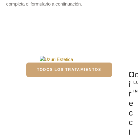
completa el formulario a continuación.
TODOS LOS TRATAMIENTOS
D
Co
i
L
r
I
e
c
c
i