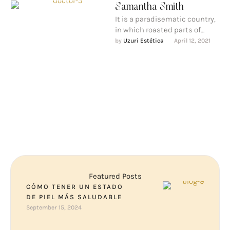
Samantha Smith
It is a paradisematic country,
in which roasted parts of
sentences fly into your mouth.
by 
Uzuri Estética
April 12, 2021
Even the all-powerful …
Featured Posts
CÓMO TENER UN ESTADO
DE PIEL MÁS SALUDABLE
September 15, 2024