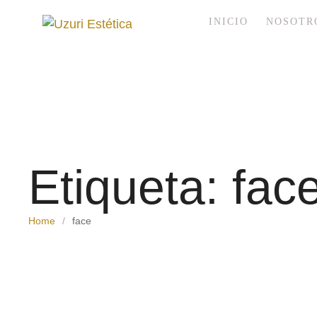
INICIO
NOSOTR
Etiqueta:
fac
Home
/
face