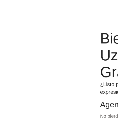
Bi
Uz
Gr
¿Listo 
expresi
Agen
No pierd