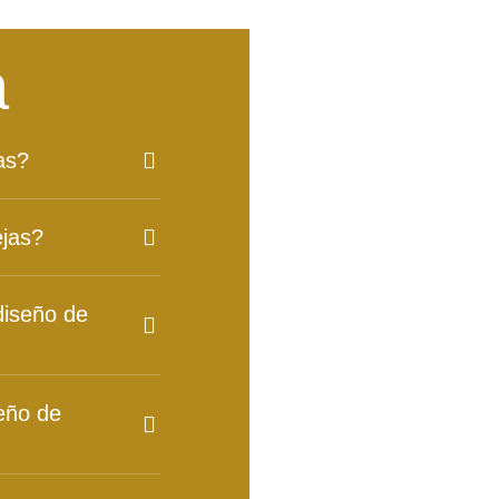
a
as?
ejas?
diseño de
eño de