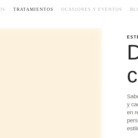
OS
TRATAMIENTOS
OCASIONES Y EVENTOS
BL
EST
D
c
Sabe
y ca
en r
pers
estil