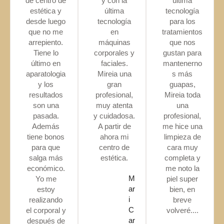
de centro de
y con la
última
estética y
última
tecnología
desde luego
tecnología
para los
que no me
en
tratamientos
arrepiento.
máquinas
que nos
Tiene lo
corporales y
gustan para
último en
faciales.
mantenerno
aparatologia
Mireia una
s más
y los
gran
guapas,
resultados
profesional,
Mireia toda
son una
muy atenta
una
pasada.
y cuidadosa.
profesional,
Además
A partir de
me hice una
tiene bonos
ahora mi
limpieza de
para que
centro de
cara muy
salga más
estética.
completa y
económico.
me noto la
M
Yo me
piel super
ar
estoy
bien, en
i
realizando
breve
C
el corporal y
volveré....
ar
después de