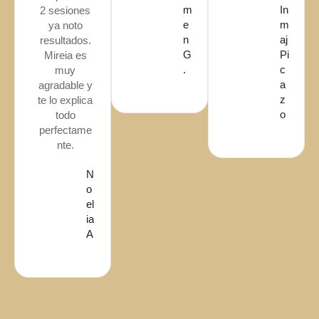
m
In
2 sesiones
e
m
ya noto
n
aj
resultados.
G
Pi
Mireia es
.
c
muy
a
agradable y
z
te lo explica
o
todo
perfectame
nte.
N
o
el
ia
A