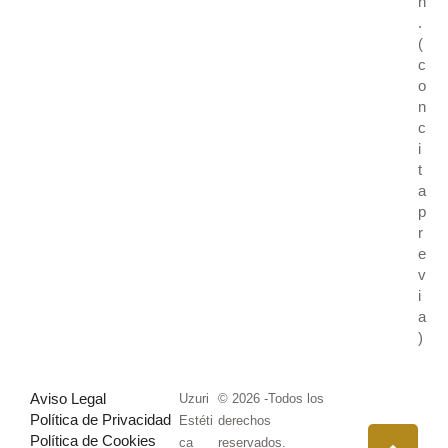
h
.
(
c
o
n
c
i
t
a
p
r
e
v
i
a
)
Aviso Legal
Uzuri
© 2026 -Todos los
Política de Privacidad
Estéti
derechos
Política de Cookies
ca
reservados.