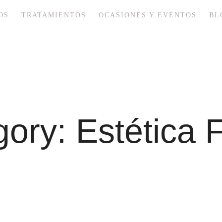
OS
TRATAMIENTOS
OCASIONES Y EVENTOS
BL
gory:
Estética 