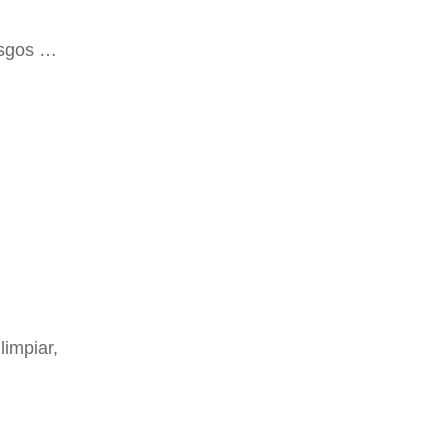
rasgos …
limpiar,