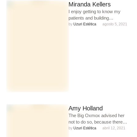
Miranda Kellers
I enjoy getting to know my
patients and building
meaningful relationships. I
by 
Uzuri Estética
agosto 5, 2021
understand that each person is
unique …
Amy Holland
The Big Oxmox advised her
not to do so, because there
were thousands of bad
by 
Uzuri Estética
abril 12, 2021
Commas, wild Question …